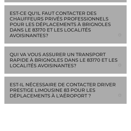
EST-CE QU'IL FAUT CONTACTER DES
CHAUFFEURS PRIVÉS PROFESSIONNELS
POUR LES DÉPLACEMENTS À BRIGNOLES
DANS LE 83170 ET LES LOCALITÉS
AVOISINANTES?
QUI VA VOUS ASSURER UN TRANSPORT
RAPIDE À BRIGNOLES DANS LE 83170 ET LES
LOCALITÉS AVOISINANTES?
EST-IL NÉCESSAIRE DE CONTACTER DRIVER
PRESTIGE LIMOUSINE 83 POUR LES
DÉPLACEMENTS À L'AÉROPORT ?