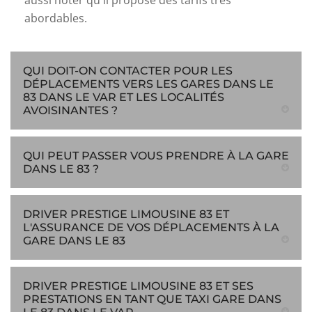
aussi noter qu'il propose des tarifs très
abordables.
QUI DOIT-ON CONTACTER POUR LES
DÉPLACEMENTS VERS LES GARES DANS LE
83 DANS LE VAR ET LES LOCALITÉS
AVOISINANTES ?
QUI PEUT PASSER VOUS PRENDRE À LA GARE
DANS LE 83 ?
DRIVER PRESTIGE LIMOUSINE 83 ET
L'ASSURANCE DE VOS DÉPLACEMENTS À LA
GARE DANS LE 83
DRIVER PRESTIGE LIMOUSINE 83 ET SES
PRESTATIONS EN TANT QUE TAXI GARE DANS