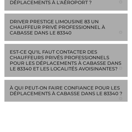
DÉPLACEMENTS À L'AÉROPORT ?
DRIVER PRESTIGE LIMOUSINE 83 UN
CHAUFFEUR PRIVÉ PROFESSIONNEL À
CABASSE DANS LE 83340
EST-CE QU'IL FAUT CONTACTER DES
CHAUFFEURS PRIVÉS PROFESSIONNELS
POUR LES DÉPLACEMENTS À CABASSE DANS
LE 83340 ET LES LOCALITÉS AVOISINANTES?
À QUI PEUT-ON FAIRE CONFIANCE POUR LES
DÉPLACEMENTS À CABASSE DANS LE 83340 ?