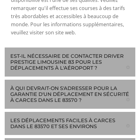
disponibilité est l'une de ses qualités. Veuillez
remarquer qu'il effectue ses courses à des tarifs
très abordables et accessibles à beaucoup de
monde. Pour les informations supplémentaires,
veuillez visiter son site web.
EST-IL NÉCESSAIRE DE CONTACTER DRIVER
PRESTIGE LIMOUSINE 83 POUR LES
DÉPLACEMENTS À L'AÉROPORT ?
À QUI DEVRAIT-ON S'ADRESSER POUR LA
GARANTIE D'UN DÉPLACEMENT EN SÉCURITÉ
À CARCES DANS LE 83570 ?
LES DÉPLACEMENTS FACILES À CARCES
DANS LE 83570 ET SES ENVIRONS