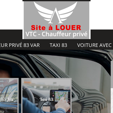
UR PRIVÉ 83 VAR
TAXI 83
VOITURE AVEC
Voiture avec chauf
é 83 Var
Taxi 83
83