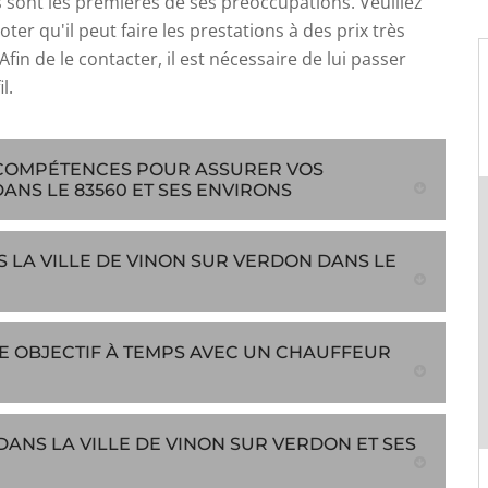
 sont les premières de ses préoccupations. Veuillez
ter qu'il peut faire les prestations à des prix très
Afin de le contacter, il est nécessaire de lui passer
l.
S COMPÉTENCES POUR ASSURER VOS
NS LE 83560 ET SES ENVIRONS
 LA VILLE DE VINON SUR VERDON DANS LE
RE OBJECTIF À TEMPS AVEC UN CHAUFFEUR
ANS LA VILLE DE VINON SUR VERDON ET SES