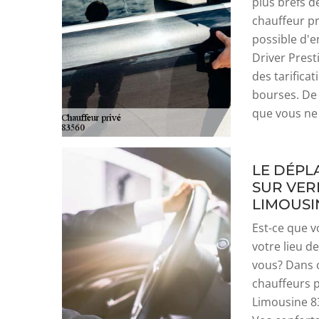
plus brefs dé
chauffeur pr
possible d'e
Driver Prest
des tarifica
bourses. De 
que vous ne 
LE DÉPL
SUR VER
LIMOUSI
Est-ce que v
votre lieu d
vous? Dans c
chauffeurs p
Limousine 83