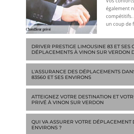
Vos conforts
également no
compétitifs. 
un coup de fi
DRIVER PRESTIGE LIMOUSINE 83 ET SE
DÉPLACEMENTS À VINON SUR VERDON DA
L'ASSURANCE DES DÉPLACEMENTS DANS
83560 ET SES ENVIRONS
ATTEIGNEZ VOTRE DESTINATION ET VOT
PRIVÉ À VINON SUR VERDON
QUI VA ASSURER VOTRE DÉPLACEMENT D
ENVIRONS ?