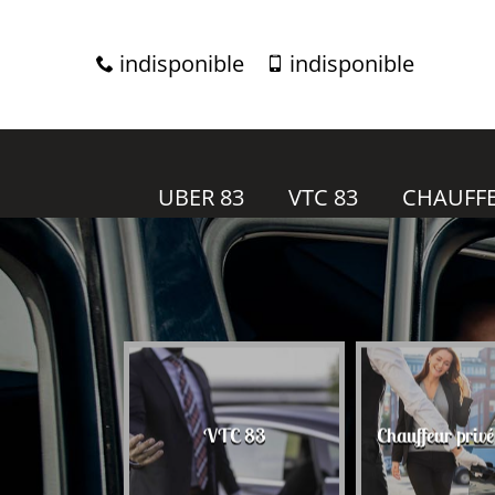
indisponible
indisponible
UBER 83
VTC 83
CHAUFFE
r 83
VTC 83
Chauffeur priv