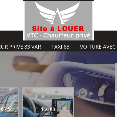
UR PRIVÉ 83 VAR
TAXI 83
VOITURE AVEC
Voiture avec chauf
é 83 Var
Taxi 83
83