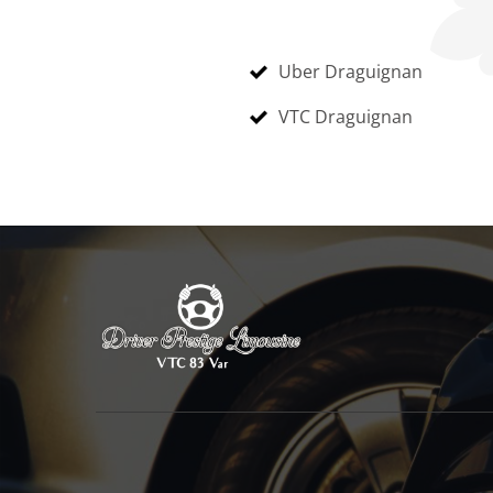
Uber Draguignan
VTC Draguignan