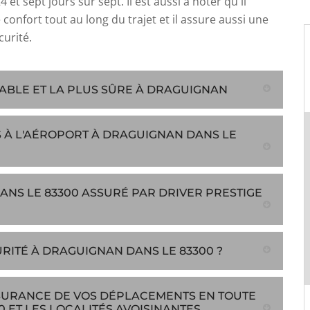
 et sept jours sur sept. Il est aussi à noter qu'il
 confort tout au long du trajet et il assure aussi une
curité.
IABLE ET LA PLUS SÛRE À DRAGUIGNAN
 À L'AÉROPORT À DRAGUIGNAN DANS LE
NS LE 83300 ASSURÉ PAR DRIVER PRESTIGE
ITÉ À DRAGUIGNAN DANS LE 83300 ?
ASSURANCE DE VOS DÉPLACEMENTS EN TOUTE
 ET LES LOCALITÉS AVOISINANTES