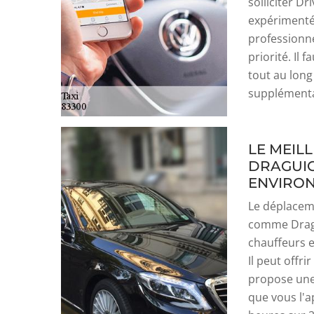
solliciter Dr
expérimenté 
professionne
priorité. Il 
tout au long
supplémentai
LE MEIL
DRAGUIG
ENVIRO
Le déplaceme
comme Dragu
chauffeurs 
Il peut offri
propose une 
que vous l'a