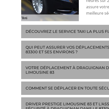
heures sur 24
assure votre
meilleure sé
DÉCOUVREZ LE SERVICE TAXI LA PLUS F
QUI PEUT ASSURER VOS DÉPLACEMENTS
83300 ET SES ENVIRONS ?
VOTRE DÉPLACEMENT À DRAGUIGNAN DA
LIMOUSINE 83
COMMENT SE DÉPLACER EN TOUTE SÉCUR
DRIVER PRESTIGE LIMOUSINE 83 ET L'
SÉCURITÉ À DRAGUIGNAN DANS LE 83300