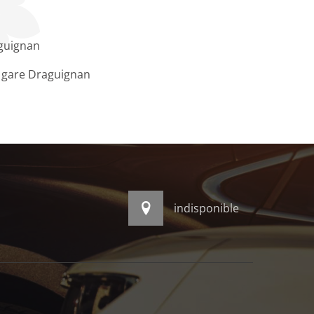
guignan
 gare Draguignan
indisponible