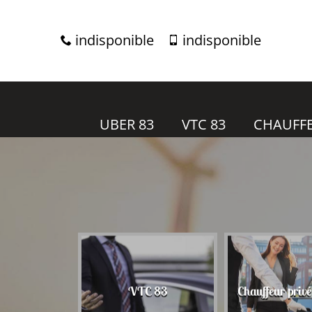
indisponible
indisponible
UBER 83
VTC 83
CHAUFFE
r 83
VTC 83
Chauffeur priv