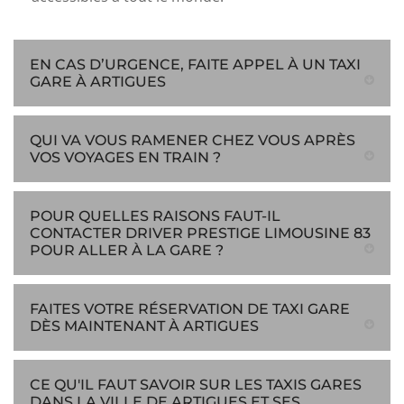
EN CAS D’URGENCE, FAITE APPEL À UN TAXI
GARE À ARTIGUES
QUI VA VOUS RAMENER CHEZ VOUS APRÈS
VOS VOYAGES EN TRAIN ?
POUR QUELLES RAISONS FAUT-IL
CONTACTER DRIVER PRESTIGE LIMOUSINE 83
POUR ALLER À LA GARE ?
FAITES VOTRE RÉSERVATION DE TAXI GARE
DÈS MAINTENANT À ARTIGUES
CE QU'IL FAUT SAVOIR SUR LES TAXIS GARES
DANS LA VILLE DE ARTIGUES ET SES