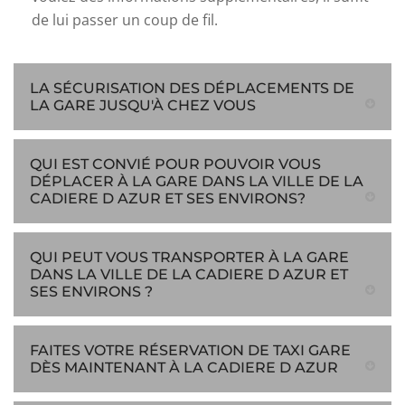
de lui passer un coup de fil.
LA SÉCURISATION DES DÉPLACEMENTS DE
LA GARE JUSQU'À CHEZ VOUS
QUI EST CONVIÉ POUR POUVOIR VOUS
DÉPLACER À LA GARE DANS LA VILLE DE LA
CADIERE D AZUR ET SES ENVIRONS?
QUI PEUT VOUS TRANSPORTER À LA GARE
DANS LA VILLE DE LA CADIERE D AZUR ET
SES ENVIRONS ?
FAITES VOTRE RÉSERVATION DE TAXI GARE
DÈS MAINTENANT À LA CADIERE D AZUR