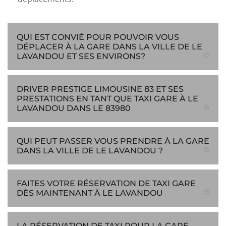
QUI EST CONVIÉ POUR POUVOIR VOUS
DÉPLACER À LA GARE DANS LA VILLE DE LE
LAVANDOU ET SES ENVIRONS?
DRIVER PRESTIGE LIMOUSINE 83 ET SES
PRESTATIONS EN TANT QUE TAXI GARE À LE
LAVANDOU DANS LE 83980
QUI PEUT PASSER VOUS PRENDRE À LA GARE
DANS LA VILLE DE LE LAVANDOU ?
FAITES VOTRE RÉSERVATION DE TAXI GARE
DÈS MAINTENANT À LE LAVANDOU
LA RÉSERVATION DE TAXI POUR LA GARE