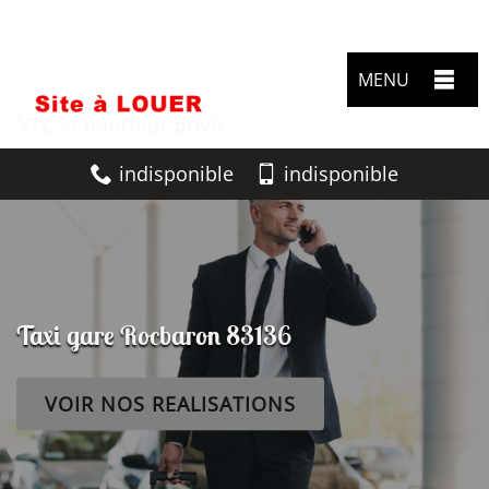
MENU
indisponible
indisponible
Taxi gare Rocbaron 83136
VOIR NOS REALISATIONS