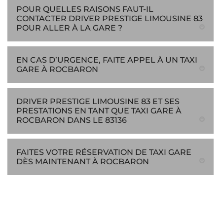
POUR QUELLES RAISONS FAUT-IL
CONTACTER DRIVER PRESTIGE LIMOUSINE 83
POUR ALLER À LA GARE ?
EN CAS D’URGENCE, FAITE APPEL À UN TAXI
GARE À ROCBARON
DRIVER PRESTIGE LIMOUSINE 83 ET SES
PRESTATIONS EN TANT QUE TAXI GARE À
ROCBARON DANS LE 83136
FAITES VOTRE RÉSERVATION DE TAXI GARE
DÈS MAINTENANT À ROCBARON