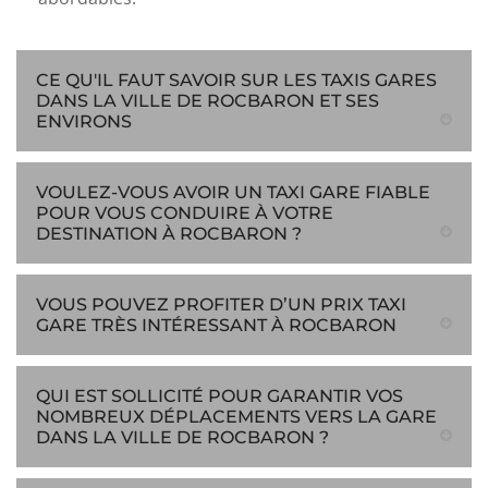
CE QU'IL FAUT SAVOIR SUR LES TAXIS GARES
DANS LA VILLE DE ROCBARON ET SES
ENVIRONS
VOULEZ-VOUS AVOIR UN TAXI GARE FIABLE
POUR VOUS CONDUIRE À VOTRE
DESTINATION À ROCBARON ?
VOUS POUVEZ PROFITER D’UN PRIX TAXI
GARE TRÈS INTÉRESSANT À ROCBARON
QUI EST SOLLICITÉ POUR GARANTIR VOS
NOMBREUX DÉPLACEMENTS VERS LA GARE
DANS LA VILLE DE ROCBARON ?