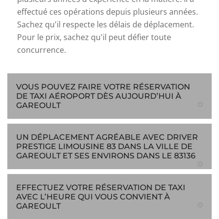
effectué ces opérations depuis plusieurs années.
Sachez qu'il respecte les délais de déplacement.
Pour le prix, sachez qu'il peut défier toute
concurrence.
VOUS POUVEZ FAIRE VOTRE RÉSERVATION
DE TAXI AÉROPORT DÈS AUJOURD’HUI À
GAREOULT
UN DÉPLACEMENT AGRÉABLE AVEC DRIVER
PRESTIGE LIMOUSINE 83 DANS LA VILLE DE
GAREOULT ET SES ENVIRONS DANS LE 83136
EFFECTUEZ VOTRE RÉSERVATION DE TAXI
AVEC L’HEURE QUI VOUS CONVIENT À
GAREOULT