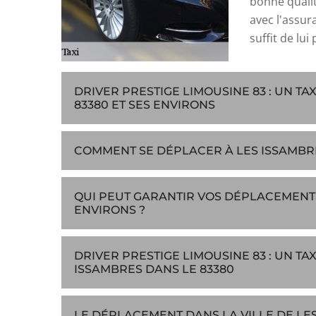
bonne qualit
avec l'assur
suffit de lui
DRIVER PRESTIGE LIMOUSINE 83 : UN T
83380 ET SES ENVIRONS
COMMENT SE DÉPLACER À LES ISSAMBRE
QUI PEUT GARANTIR VOS DÉPLACEMENTS 
ENVIRONS ?
DRIVER PRESTIGE LIMOUSINE 83 : UN TA
ISSAMBRES DANS LE 83380
LE DÉPLACEMENT DANS LA VILLE DE LES