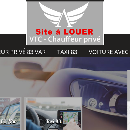
UR PRIVÉ 83 VAR
TAXI 83
VOITURE AVEC
Voiture avec chauf
é 83 Var
Taxi 83
83