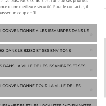
é. De plus, votre confort est l'une de ses priorités
ance d'une meilleure sécurité. Pour le contacter, il
 passer un coup de fil.
AXI CONVENTIONNÉ À LES ISSAMBRES DANS LE
S DANS LE 83380 ET SES ENVIRONS
DANS LA VILLE DE LES ISSAMBRES ET SES
XI CONVENTIONNÉ POUR LA VILLE DE LES
 ISSAMBRES ET LES LOCALITÉS AVOISINANTES