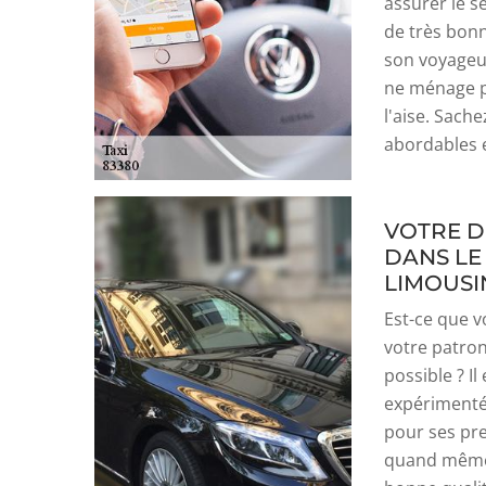
assurer le se
de très bonn
son voyageur
ne ménage p
l'aise. Sache
abordables e
VOTRE D
DANS LE
LIMOUSI
Est-ce que v
votre patron
possible ? I
expérimenté
pour ses pre
quand même 