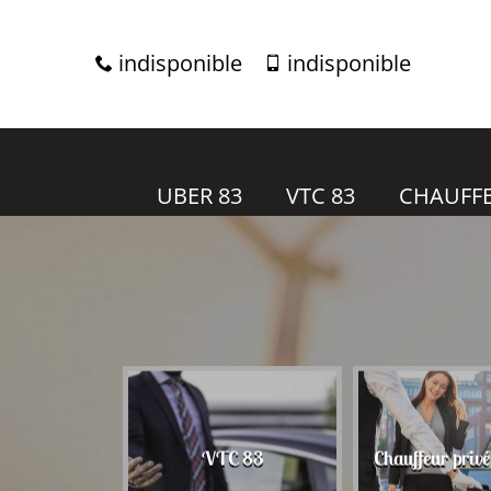
indisponible
indisponible
UBER 83
VTC 83
CHAUFFE
r 83
VTC 83
Chauffeur priv