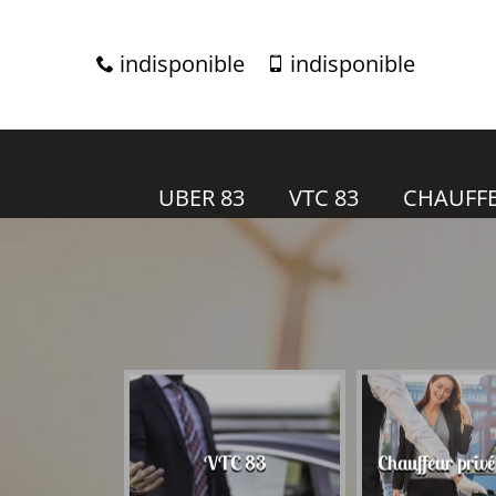
indisponible
indisponible
UBER 83
VTC 83
CHAUFFE
r 83
VTC 83
Chauffeur priv