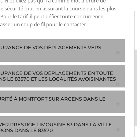
. N'oubliez pas qu'il a comme mot d'ordre de
re sécurité tout en assurant la course dans les plus
 Pour le tarif, il peut défier toute concurrence.
passer un coup de fil pour le contacter.
ASSURANCE DE VOS DÉPLACEMENTS VERS
ASSURANCE DE VOS DÉPLACEMENTS EN TOUTE
 LE 83570 ET LES LOCALITÉS AVOISINANTES
RITÉ À MONTFORT SUR ARGENS DANS LE
R PRESTIGE LIMOUSINE 83 DANS LA VILLE
RONS DANS LE 83570