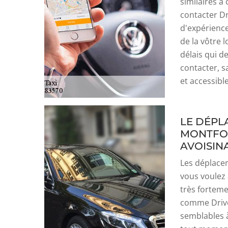
similaires à
contacter Dr
d'expérience
de la vôtre l
délais qui d
contacter, s
et accessible
LE DÉPL
MONTFOR
AVOISIN
Les déplacem
vous voulez a
très forteme
comme Drive
semblables à 