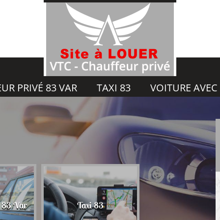
UR PRIVÉ 83 VAR
TAXI 83
VOITURE AVEC
Voiture avec chauf
é 83 Var
Taxi 83
83