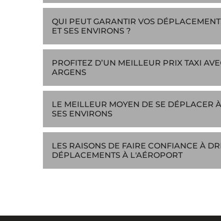
QUI PEUT GARANTIR VOS DÉPLACEMENT
ET SES ENVIRONS ?
PROFITEZ D’UN MEILLEUR PRIX TAXI AV
ARGENS
LE MEILLEUR MOYEN DE SE DÉPLACER À
SES ENVIRONS
LES RAISONS DE FAIRE CONFIANCE À DR
DÉPLACEMENTS À L'AÉROPORT