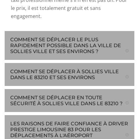
taxi professionnel même s'il n'en est pas un. Pour
le prix, il est totalement gratuit et sans
engagement.
COMMENT SE DÉPLACER LE PLUS
RAPIDEMENT POSSIBLE DANS LA VILLE DE
SOLLIES VILLE ET SES ENVIRONS ?
COMMENT SE DÉPLACER À SOLLIES VILLE
DANS LE 83210 ET SES ENVIRONS
COMMENT SE DÉPLACER EN TOUTE
SÉCURITÉ À SOLLIES VILLE DANS LE 83210 ?
LES RAISONS DE FAIRE CONFIANCE À DRIVER
PRESTIGE LIMOUSINE 83 POUR LES
DÉPLACEMENTS À L'AÉROPORT