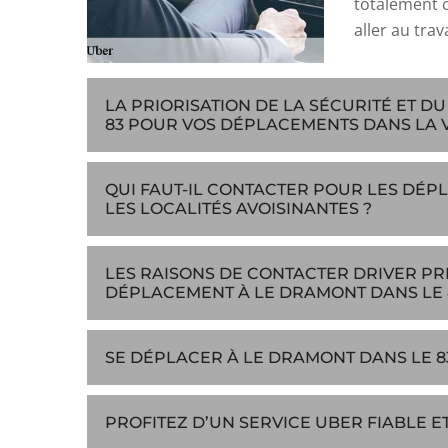
totalement c
aller au trav
LA PRIORISATION DE LA SÉCURITÉ ET D
83 POUR VOS DÉPLACEMENTS DANS LA 
QUI FAUT-IL CONTACTER POUR LES DÉP
LES LOCALITÉS AVOISINANTES ?
LES RAISONS DE CONTACTER DRIVER PR
DÉPLACEMENT À LE DRAMONT DANS LE 8
SE DÉPLACER À LE DRAMONT DANS LE 83
PROFITEZ D’UN SERVICE UBER FIABLE E