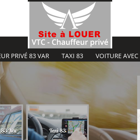
UR PRIVÉ 83 VAR
TAXI 83
VOITURE AVEC
Voiture avec chauf
é 83 Var
Taxi 83
83