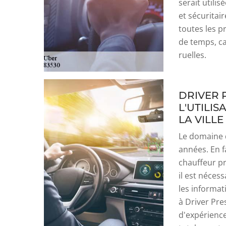
serait utilis
et sécuritair
toutes les p
de temps, ca
ruelles.
DRIVER 
L'UTILIS
LA VILL
Le domaine 
années. En f
chauffeur pr
il est néces
les informati
à Driver Pre
d'expérience 