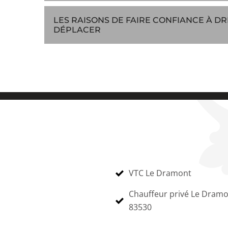
LES RAISONS DE FAIRE CONFIANCE À DR
DÉPLACER
VTC Le Dramont
Chauffeur privé Le Dram
83530