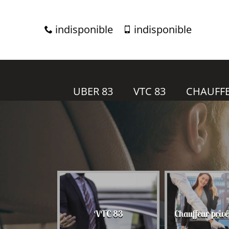
indisponible
indisponible
UBER 83
VTC 83
CHAUFFE
r 83
VTC 83
Chauffeur priv