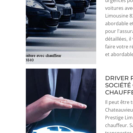
urgences pour
voitures ave
Limousine 83
abordable et
pour l'assur
détaillées, i
faire votre r
et abordable
DRIVER P
SOCIÉTÉ
CHAUFFE
Il peut être 
Chateauvieux
Prestige Lim
chauffeur. S