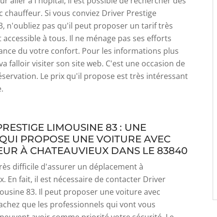
 aller à l'hôpital, il est possible de rechercher des
c chauffeur. Si vous conviez Driver Prestige
, n'oubliez pas qu'il peut proposer un tarif très
 accessible à tous. Il ne ménage pas ses efforts
ance du votre confort. Pour les informations plus
l va falloir visiter son site web. C'est une occasion de
éservation. Le prix qu'il propose est très intéressant
.
RESTIGE LIMOUSINE 83 : UNE
 QUI PROPOSE UNE VOITURE AVEC
UR À CHATEAUVIEUX DANS LE 83840
très difficile d'assurer un déplacement à
. En fait, il est nécessaire de contacter Driver
ousine 83. Il peut proposer une voiture avec
achez que les professionnels qui vont vous