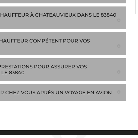
CHAUFFEUR À CHATEAUVIEUX DANS LE 83840
CHAUFFEUR COMPÉTENT POUR VOS
 PRESTATIONS POUR ASSURER VOS
LE 83840
R CHEZ VOUS APRÈS UN VOYAGE EN AVION