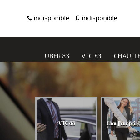
indisponible
indisponible
UBER 83
VTC 83
CHAUFFE
r 83
VTC 83
Chauffeur priv