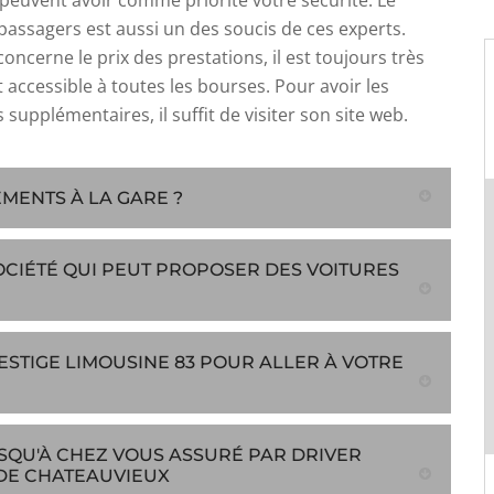
peuvent avoir comme priorité votre sécurité. Le
passagers est aussi un des soucis de ces experts.
concerne le prix des prestations, il est toujours très
 accessible à toutes les bourses. Pour avoir les
supplémentaires, il suffit de visiter son site web.
MENTS À LA GARE ?
SOCIÉTÉ QUI PEUT PROPOSER DES VOITURES
ESTIGE LIMOUSINE 83 POUR ALLER À VOTRE
SQU'À CHEZ VOUS ASSURÉ PAR DRIVER
 DE CHATEAUVIEUX