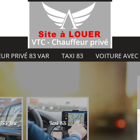
UR PRIVÉ 83 VAR
TAXI 83
VOITURE AVEC
Voiture avec chauf
é 83 Var
Taxi 83
83