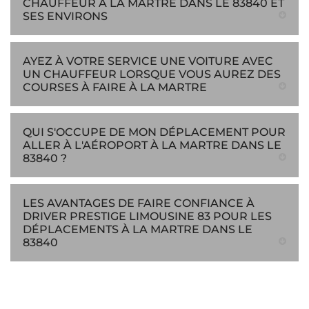
CHAUFFEUR À LA MARTRE DANS LE 83840 ET
SES ENVIRONS
AYEZ À VOTRE SERVICE UNE VOITURE AVEC
UN CHAUFFEUR LORSQUE VOUS AUREZ DES
COURSES À FAIRE À LA MARTRE
QUI S'OCCUPE DE MON DÉPLACEMENT POUR
ALLER À L'AÉROPORT À LA MARTRE DANS LE
83840 ?
LES AVANTAGES DE FAIRE CONFIANCE À
DRIVER PRESTIGE LIMOUSINE 83 POUR LES
DÉPLACEMENTS À LA MARTRE DANS LE
83840