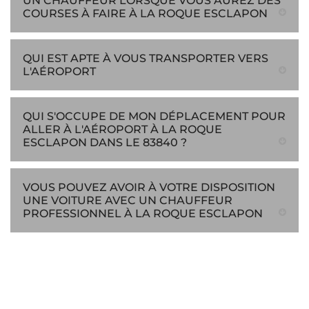
UN CHAUFFEUR LORSQUE VOUS AUREZ DES
COURSES À FAIRE À LA ROQUE ESCLAPON
QUI EST APTE À VOUS TRANSPORTER VERS
L'AÉROPORT
QUI S'OCCUPE DE MON DÉPLACEMENT POUR
ALLER À L'AÉROPORT À LA ROQUE
ESCLAPON DANS LE 83840 ?
VOUS POUVEZ AVOIR À VOTRE DISPOSITION
UNE VOITURE AVEC UN CHAUFFEUR
PROFESSIONNEL À LA ROQUE ESCLAPON