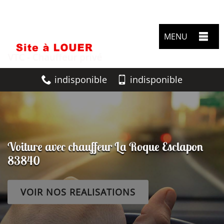
MENU
indisponible
indisponible
Voiture avec chauffeur La Roque Esclapon
83840
VOIR NOS REALISATIONS