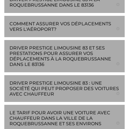
ROQUEBRUSSANNE DANS LE 83136
COMMENT ASSURER VOS DÉPLACEMENTS
VERS L'AÉROPORT?
DRIVER PRESTIGE LIMOUSINE 83 ET SES
PRESTATIONS POUR ASSURER VOS
DÉPLACEMENTS À LA ROQUEBRUSSANNE
DANS LE 83136
DRIVER PRESTIGE LIMOUSINE 83 : UNE
SOCIÉTÉ QUI PEUT PROPOSER DES VOITURES
AVEC CHAUFFEUR
LE TARIF POUR AVOIR UNE VOITURE AVEC
CHAUFFEUR DANS LA VILLE DE LA
ROQUEBRUSSANNE ET SES ENVIRONS