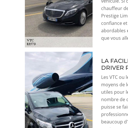
véhicule. Si 
chauffeur de
Prestige Lim
confiance et
abordables e
que vous all
LA FACI
DRIVER 
Les VTC ou l
moyens de lo
utiles pour 
nombre de d
puisse se fai
professionne
beaucoup d'e