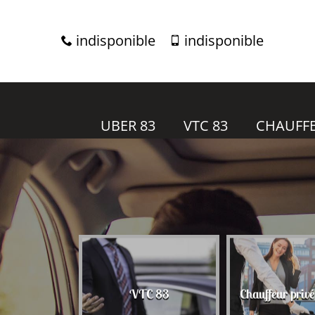
indisponible
indisponible
UBER 83
VTC 83
CHAUFFE
r 83
VTC 83
Chauffeur priv