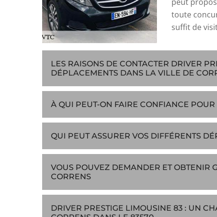
peut propose
toute concur
suffit de vis
LES RAISONS DE CONTACTER DRIVER PR
DÉPLACEMENTS DANS LA VILLE DE COR
À QUI PEUT-ON FAIRE CONFIANCE POUR
QUI PEUT ASSURER VOS DIFFÉRENTS DÉ
VOUS POUVEZ DEMANDER ET OBTENIR GR
CORRENS
DRIVER PRESTIGE LIMOUSINE 83 : UN C