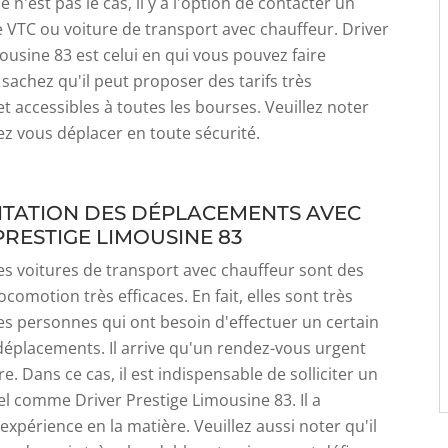
ce n'est pas le cas, il y a l'option de contacter un
 VTC ou voiture de transport avec chauffeur. Driver
ousine 83 est celui en qui vous pouvez faire
 sachez qu'il peut proposer des tarifs très
t accessibles à toutes les bourses. Veuillez noter
ez vous déplacer en toute sécurité.
LITATION DES DÉPLACEMENTS AVEC
PRESTIGE LIMOUSINE 83
es voitures de transport avec chauffeur sont des
comotion très efficaces. En fait, elles sont très
les personnes qui ont besoin d'effectuer un certain
éplacements. Il arrive qu'un rendez-vous urgent
re. Dans ce cas, il est indispensable de solliciter un
l comme Driver Prestige Limousine 83. Il a
xpérience en la matière. Veuillez aussi noter qu'il