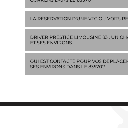
CORRENS DANS LE 83570
LA RÉSERVATION D'UNE VTC OU VOITU
DRIVER PRESTIGE LIMOUSINE 83 : UN C
ET SES ENVIRONS
QUI EST CONTACTÉ POUR VOS DÉPLACEM
SES ENVIRONS DANS LE 83570?