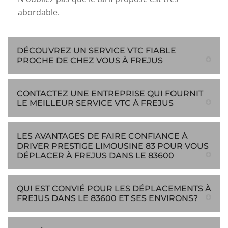
abordable.
DÉCOUVREZ UN SERVICE VTC FIABLE
PROCHE DE CHEZ VOUS À FREJUS
CONTACTEZ UNE ENTREPRISE QUI FOURNIT
LE MEILLEUR SERVICE VTC À FREJUS
LES AVANTAGES DE FAIRE CONFIANCE À
DRIVER PRESTIGE LIMOUSINE 83 POUR VOUS
DÉPLACER À FREJUS DANS LE 83600
QUI EST CONVIÉ POUR LES DÉPLACEMENTS À
FREJUS DANS LE 83600 ET SES ENVIRONS?