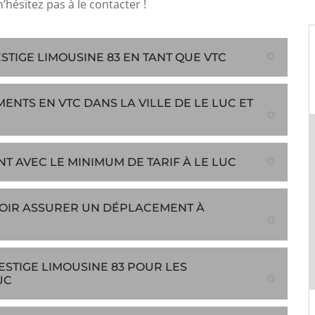
n’hésitez pas à le contacter !
TIGE LIMOUSINE 83 EN TANT QUE VTC
NTS EN VTC DANS LA VILLE DE LE LUC ET
NT AVEC LE MINIMUM DE TARIF À LE LUC
VOIR ASSURER UN DÉPLACEMENT À
ESTIGE LIMOUSINE 83 POUR LES
UC