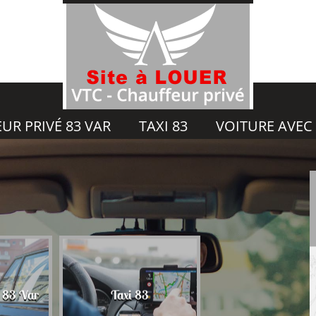
UR PRIVÉ 83 VAR
TAXI 83
VOITURE AVEC
Voiture avec chauf
é 83 Var
Taxi 83
83