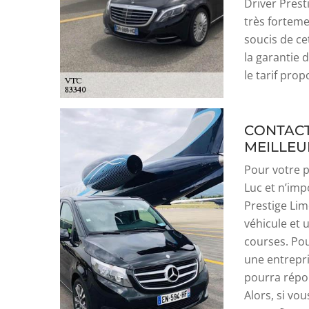
Driver Pres
très forteme
soucis de ce
la garantie 
le tarif pro
CONTACT
MEILLEUR
Pour votre 
Luc et n’imp
Prestige Lim
véhicule et 
courses. Pou
une entrepri
pourra répo
Alors, si vo