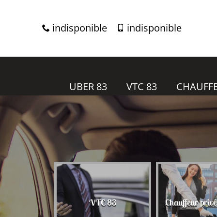
indisponible
indisponible
UBER 83
VTC 83
CHAUFFE
r 83
VTC 83
Chauffeur priv