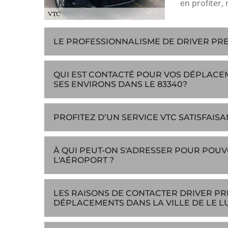
en profiter, 
LE PROFESSIONNALISME DE DRIVER PRES
QUI EST CONTACTÉ POUR VOS DÉPLACEME
SES ENVIRONS DANS LE 83340?
PROFITEZ D’UN SERVICE VTC SATISFAISA
À QUI PEUT-ON S'ADRESSER POUR POU
L'AÉROPORT ?
LES RAISONS DE CONTACTER DRIVER PR
DÉPLACEMENTS DANS LA VILLE DE LE L