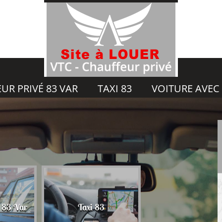
UR PRIVÉ 83 VAR
TAXI 83
VOITURE AVEC
Voiture avec chauf
é 83 Var
Taxi 83
83