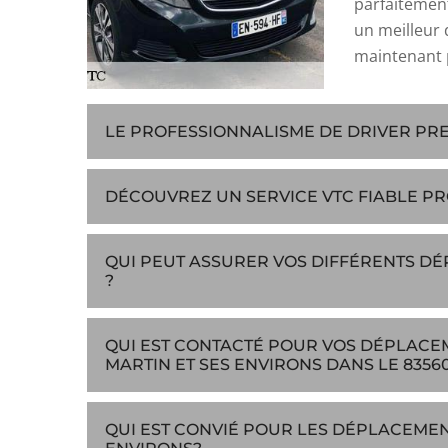
parfaitement
un meilleur 
maintenant 
LE PROFESSIONNALISME DE DRIVER PRES
DÉCOUVREZ UN SERVICE VTC FIABLE PR
QUI PEUT ASSURER VOS DIFFÉRENTS DÉ
?
QUI EST CONTACTÉ POUR VOS DÉPLACEM
MARTIN ET SES ENVIRONS DANS LE 8356
QUI EST CONVIÉ POUR LES DÉPLACEMENT