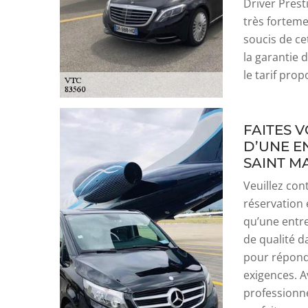
Driver Pres
très forteme
soucis de ce
la garantie 
le tarif pro
FAITES 
D’UNE E
SAINT M
Veuillez con
réservation 
qu’une entre
de qualité da
pour répond
exigences. 
professionne