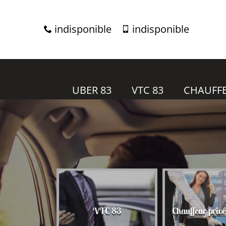
indisponible
indisponible
UBER 83
VTC 83
CHAUFFE
r 83
VTC 83
Chauffeur priv