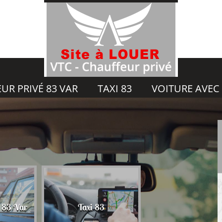
UR PRIVÉ 83 VAR
TAXI 83
VOITURE AVEC
Voiture avec chauf
é 83 Var
Taxi 83
83