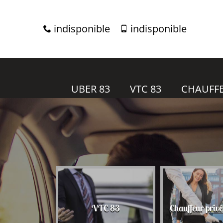
indisponible
indisponible
UBER 83
VTC 83
CHAUFFE
r 83
VTC 83
Chauffeur priv