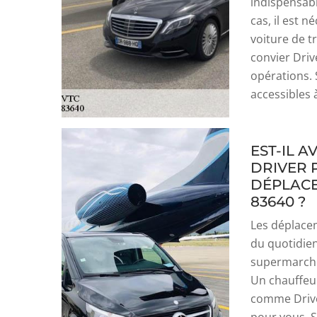
indispensabl
cas, il est 
voiture de t
convier Driv
opérations. 
accessibles 
EST-IL 
DRIVER 
DÉPLACE
83640 ?
Les déplacem
du quotidien
supermarchés
Un chauffeur
comme Drive