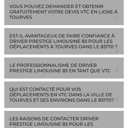
VOUS POUVEZ DEMANDER ET OBTENIR
GRATUITEMENT VOTRE DEVIS VTC EN LIGNE À
TOURVES
EST-IL AVANTAGEUX DE FAIRE CONFIANCE À
DRIVER PRESTIGE LIMOUSINE 83 POUR LES
DÉPLACEMENTS À TOURVES DANS LE 83170 ?
LE PROFESSIONNALISME DE DRIVER
PRESTIGE LIMOUSINE 83 EN TANT QUE VTC
QUI EST CONTACTÉ POUR VOS
DÉPLACEMENTS EN VTC DANS LA VILLE DE
TOURVES ET SES ENVIRONS DANS LE 83170?
LES RAISONS DE CONTACTER DRIVER
PRESTIGE LIMOUSINE 83 POUR LES