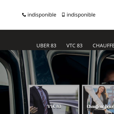
indisponible
indisponible
UBER 83
VTC 83
CHAUFFE
r 83
VTC 83
Chauffeur priv