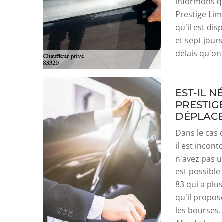
informons qu
Prestige Lim
qu'il est dis
et sept jours
délais qu'on 
EST-IL 
PRESTIG
DÉPLACE
Dans le cas 
il est incon
n'avez pas u
est possible
83 qui a plu
qu'il propos
les bourses.