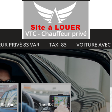
UR PRIVÉ 83 VAR
TAXI 83
VOITURE AVEC
Voiture avec chauf
é 83 Var
Taxi 83
83