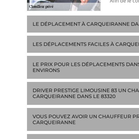
Afin de le co
LE DÉPLACEMENT À CARQUEIRANNE DANS
LES DÉPLACEMENTS FACILES À CARQUEI
LE PRIX POUR LES DÉPLACEMENTS DANS
ENVIRONS
DRIVER PRESTIGE LIMOUSINE 83 UN CH
CARQUEIRANNE DANS LE 83320
VOUS POUVEZ AVOIR UN CHAUFFEUR PRI
CARQUEIRANNE