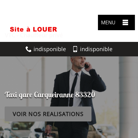
MENU
indisponible
indisponible
Taxi gare Carqueiranne 83320
VOIR NOS REALISATIONS