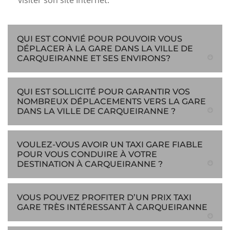
visiter son site Internet.
QUI EST CONVIÉ POUR POUVOIR VOUS
DÉPLACER À LA GARE DANS LA VILLE DE
CARQUEIRANNE ET SES ENVIRONS?
QUI EST SOLLICITÉ POUR GARANTIR VOS
NOMBREUX DÉPLACEMENTS VERS LA GARE
DANS LA VILLE DE CARQUEIRANNE ?
VOULEZ-VOUS AVOIR UN TAXI GARE FIABLE
POUR VOUS CONDUIRE À VOTRE
DESTINATION À CARQUEIRANNE ?
VOUS POUVEZ PROFITER D’UN PRIX TAXI
GARE TRÈS INTÉRESSANT À CARQUEIRANNE