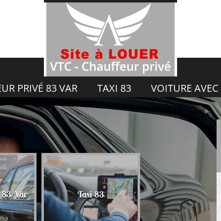
UR PRIVÉ 83 VAR
TAXI 83
VOITURE AVEC
Voiture avec chauf
é 83 Var
Taxi 83
83