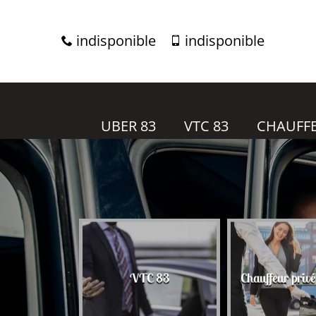
indisponible
indisponible
UBER 83
VTC 83
CHAUFFE
r 83
VTC 83
Chauffeur priv