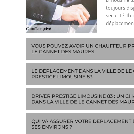
Limousine 83 
toujours disp
sécurité. Il 
déplacement
VOUS POUVEZ AVOIR UN CHAUFFEUR PRI
LE CANNET DES MAURES
LE DÉPLACEMENT DANS LA VILLE DE LE
PRESTIGE LIMOUSINE 83
DRIVER PRESTIGE LIMOUSINE 83 : UN 
DANS LA VILLE DE LE CANNET DES MAUR
QUI VA ASSURER VOTRE DÉPLACEMENT D
SES ENVIRONS ?