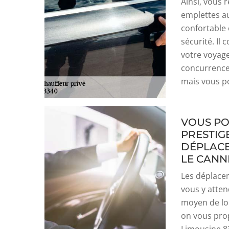
Ainsi, vous 
emplettes au
confortable 
sécurité. Il 
votre voyage
concurrence.
mais vous po
VOUS PO
PRESTIG
DÉPLACE
LE CANN
Les déplace
vous y attend
moyen de lo
on vous prop