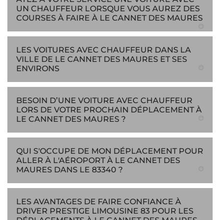
UN CHAUFFEUR LORSQUE VOUS AUREZ DES
COURSES À FAIRE À LE CANNET DES MAURES
LES VOITURES AVEC CHAUFFEUR DANS LA
VILLE DE LE CANNET DES MAURES ET SES
ENVIRONS
BESOIN D’UNE VOITURE AVEC CHAUFFEUR
LORS DE VOTRE PROCHAIN DÉPLACEMENT À
LE CANNET DES MAURES ?
QUI S'OCCUPE DE MON DÉPLACEMENT POUR
ALLER À L'AÉROPORT À LE CANNET DES
MAURES DANS LE 83340 ?
LES AVANTAGES DE FAIRE CONFIANCE À
DRIVER PRESTIGE LIMOUSINE 83 POUR LES