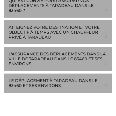
QUI EST CONVIÉ POUR ASSURER VOS
DÉPLACEMENTS À TARADEAU DANS LE
83460 ?
ATTEIGNEZ VOTRE DESTINATION ET VOTRE
OBJECTIF À TEMPS AVEC UN CHAUFFEUR
PRIVÉ À TARADEAU
L'ASSURANCE DES DÉPLACEMENTS DANS LA
VILLE DE TARADEAU DANS LE 83460 ET SES
ENVIRONS
LE DÉPLACEMENT À TARADEAU DANS LE
83460 ET SES ENVIRONS