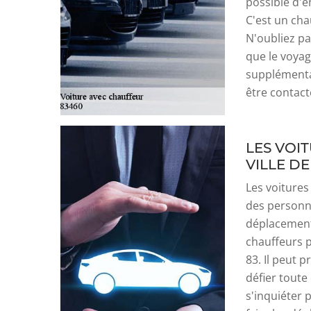
possible d'e
C'est un cha
N'oubliez pa
que le voyag
supplémentair
être contact
LES VOI
VILLE D
Les voitures
des personn
déplacements.
chauffeurs 
83. Il peut 
défier toute
s'inquiéter 