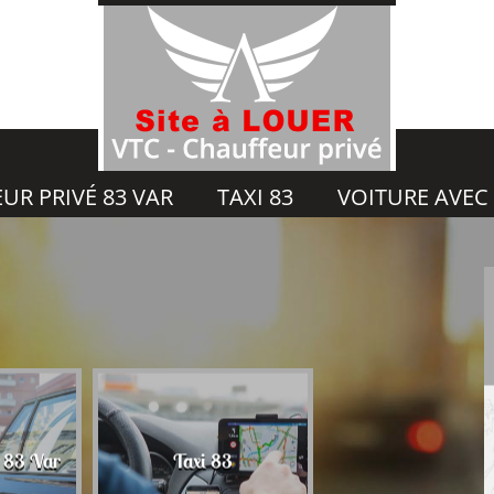
UR PRIVÉ 83 VAR
TAXI 83
VOITURE AVEC
Voiture avec chauf
é 83 Var
Taxi 83
83