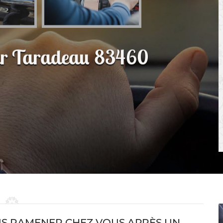
eur Taradeau 83460
US RAMENER CHEZ VOUS APRÈS UN