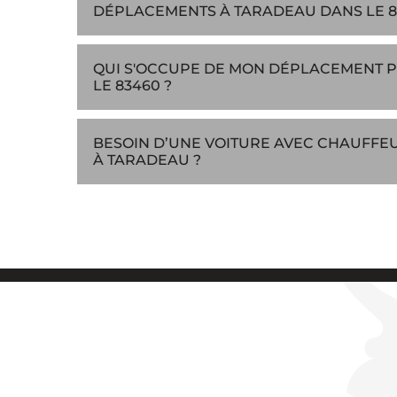
DÉPLACEMENTS À TARADEAU DANS LE 8
QUI S'OCCUPE DE MON DÉPLACEMENT P
LE 83460 ?
BESOIN D’UNE VOITURE AVEC CHAUFFE
À TARADEAU ?