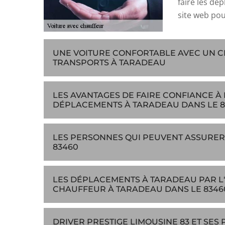
faire les dé
site web pou
UNE VOITURE CONFORTABLE AVEC UN 
TRANSPORTS À TARADEAU
LES AVANTAGES DE FAIRE CONFIANCE À 
DÉPLACEMENTS À TARADEAU DANS LE 8
LES PERSONNES QUI PEUVENT ASSURER
83460
LES DÉPLACEMENTS À TARADEAU PAR L'
CHAUFFEUR À TARADEAU DANS LE 83460
DRIVER PRESTIGE LIMOUSINE 83 ET SES