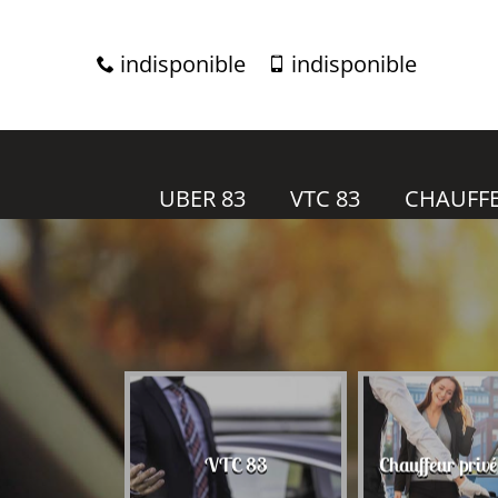
indisponible
indisponible
UBER 83
VTC 83
CHAUFFE
r 83
VTC 83
Chauffeur priv