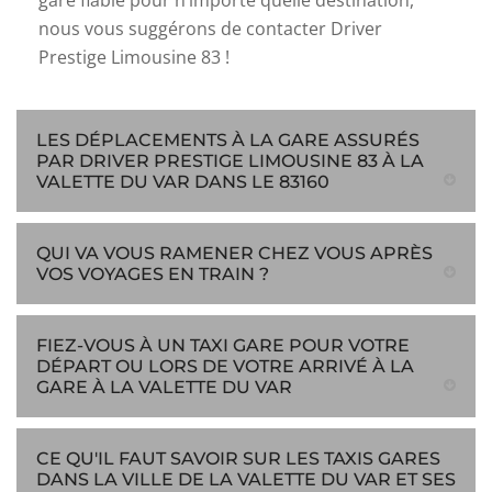
gare fiable pour n’importe quelle destination,
nous vous suggérons de contacter Driver
Prestige Limousine 83 !
LES DÉPLACEMENTS À LA GARE ASSURÉS
PAR DRIVER PRESTIGE LIMOUSINE 83 À LA
VALETTE DU VAR DANS LE 83160
QUI VA VOUS RAMENER CHEZ VOUS APRÈS
VOS VOYAGES EN TRAIN ?
FIEZ-VOUS À UN TAXI GARE POUR VOTRE
DÉPART OU LORS DE VOTRE ARRIVÉ À LA
GARE À LA VALETTE DU VAR
CE QU'IL FAUT SAVOIR SUR LES TAXIS GARES
DANS LA VILLE DE LA VALETTE DU VAR ET SES