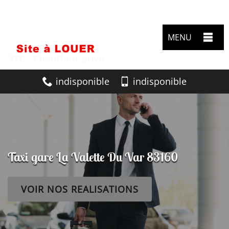
MENU
indisponible
indisponible
Taxi gare La Valette Du Var 83160
VOIR NOS REALISATIONS