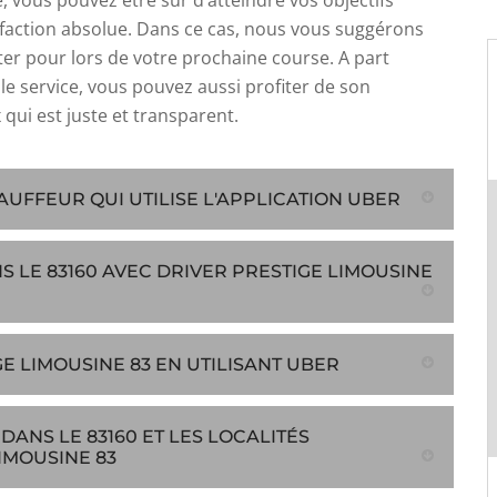
e, vous pouvez être sûr d’atteindre vos objectifs
sfaction absolue. Dans ce cas, nous vous suggérons
ter pour lors de votre prochaine course. A part
le service, vous pouvez aussi profiter de son
 qui est juste et transparent.
AUFFEUR QUI UTILISE L'APPLICATION UBER
S LE 83160 AVEC DRIVER PRESTIGE LIMOUSINE
E LIMOUSINE 83 EN UTILISANT UBER
DANS LE 83160 ET LES LOCALITÉS
IMOUSINE 83