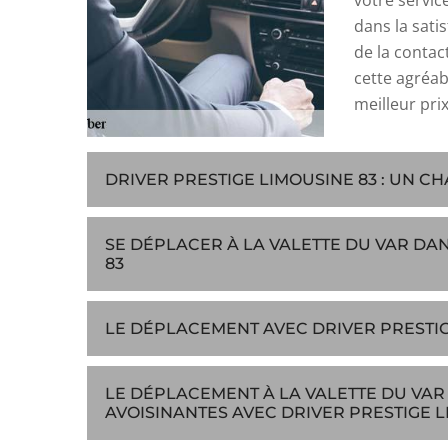
votre servic
dans la sati
de la contac
cette agréab
meilleur prix
DRIVER PRESTIGE LIMOUSINE 83 : UN CH
SE DÉPLACER À LA VALETTE DU VAR DAN
83
LE DÉPLACEMENT AVEC DRIVER PRESTIG
LE DÉPLACEMENT À LA VALETTE DU VAR 
AVOISINANTES AVEC DRIVER PRESTIGE L