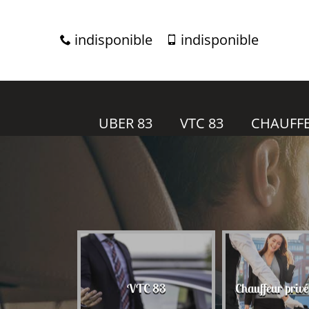
indisponible
indisponible
UBER 83
VTC 83
CHAUFFE
r 83
VTC 83
Chauffeur priv