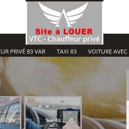
UR PRIVÉ 83 VAR
TAXI 83
VOITURE AVEC
Voiture avec chauf
é 83 Var
Taxi 83
83