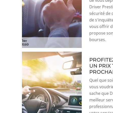
de vous dép
Driver Prest
sécurité de c
de s'inquiéte
vous offrir d
propose sont
bourses.
PROFITE
UN PRIX
PROCHAI
Quel que soi
vous voudrie
sache que D
meilleur ser
professionna