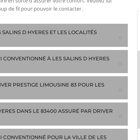
 faire en sorte d'assurer votre confort. Veuillez lui
up de fil pour pouvoir le contacter.
 SALINS D HYERES ET LES LOCALITÉS
XI CONVENTIONNÉ À LES SALINS D HYERES
IVER PRESTIGE LIMOUSINE 83 POUR LES
YERES DANS LE 83400 ASSURÉ PAR DRIVER
XI CONVENTIONNÉ POUR LA VILLE DE LES