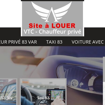
UR PRIVÉ 83 VAR
TAXI 83
VOITURE AVEC
Voiture avec chauf
é 83 Var
Taxi 83
83