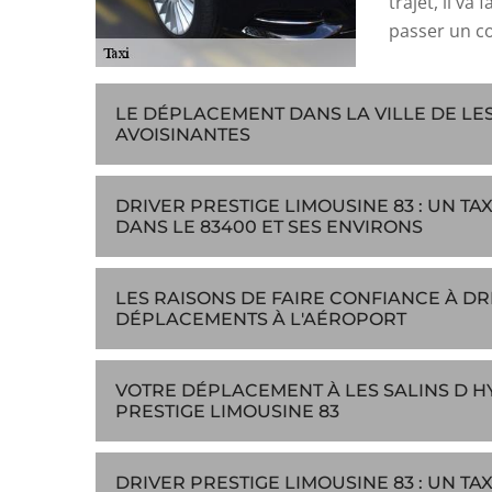
trajet, il va
passer un co
LE DÉPLACEMENT DANS LA VILLE DE LES
AVOISINANTES
DRIVER PRESTIGE LIMOUSINE 83 : UN TA
DANS LE 83400 ET SES ENVIRONS
LES RAISONS DE FAIRE CONFIANCE À DR
DÉPLACEMENTS À L'AÉROPORT
VOTRE DÉPLACEMENT À LES SALINS D H
PRESTIGE LIMOUSINE 83
DRIVER PRESTIGE LIMOUSINE 83 : UN TA