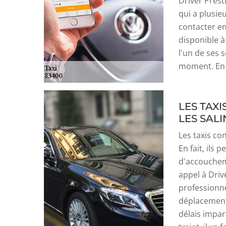
Driver Prest
qui a plusie
contacter en 
disponible à
l'un de ses s
moment. En t
LES TAX
LES SALI
Les taxis co
En fait, ils
d'accoucheme
appel à Driv
professionne
déplacements
délais impar