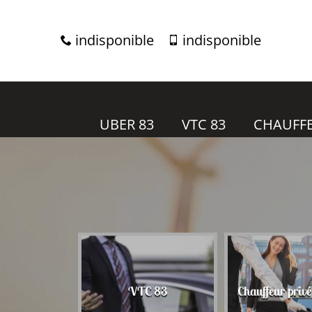
indisponible
indisponible
UBER 83
VTC 83
CHAUFFE
r 83
VTC 83
Chauffeur priv