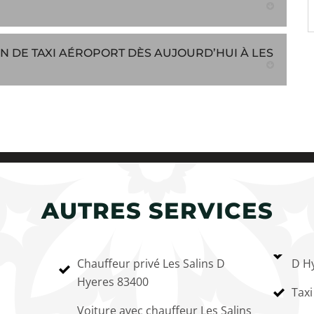
N DE TAXI AÉROPORT DÈS AUJOURD’HUI À LES
AUTRES SERVICES
Chauffeur privé Les Salins D
D H
Hyeres 83400
Taxi
Voiture avec chauffeur Les Salins