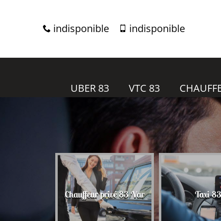
indisponible
indisponible
UBER 83
VTC 83
CHAUFFE
Voiture avec c
privé 83 Var
Taxi 83
83