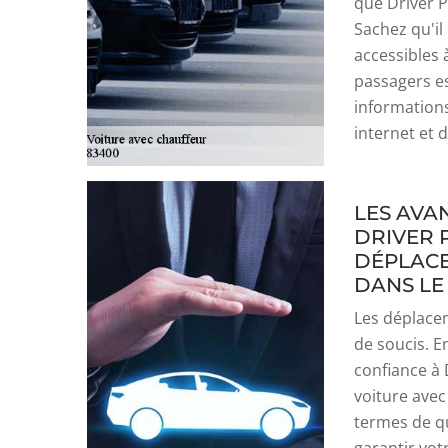
que Driver P
Sachez qu'il
accessibles 
passagers es
informations
internet et d
LES AVA
DRIVER 
DÉPLACE
DANS LE
Les déplacem
de soucis. En
confiance à 
voiture avec
termes de qua