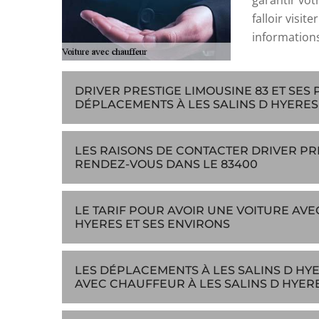
garantir votr
falloir visit
informations,
DRIVER PRESTIGE LIMOUSINE 83 ET SES
DÉPLACEMENTS À LES SALINS D HYERES
LES RAISONS DE CONTACTER DRIVER PR
RENDEZ-VOUS DANS LE 83400
LE TARIF POUR AVOIR UNE VOITURE AVE
HYERES ET SES ENVIRONS
LES DÉPLACEMENTS À LES SALINS D HYE
AVEC CHAUFFEUR À LES SALINS D HYERE